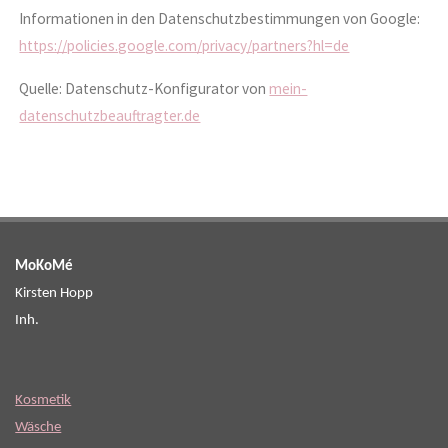
Informationen in den Datenschutzbestimmungen von Google:
https://policies.google.com/privacy/partners?hl=de
Quelle: Datenschutz-Konfigurator von
mein-
datenschutzbeauftragter.de
MoKoMé
Kirsten Hopp
Inh.
Kosmetik
Wäsche